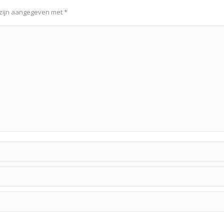
n zijn aangegeven met
*