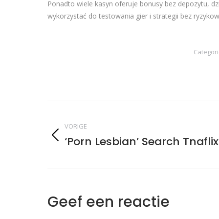
Ponadto wiele kasyn oferuje bonusy bez depozytu, 
wykorzystać do testowania gier i strategii bez ryzyko
Categor
Bericht
VORIGE
navigatie
‘Porn Lesbian’ Search Tnaflix
Vorig
bericht
Geef een reactie