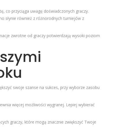
rtę, co przyciąga uwagę doświadczonych graczy.
o słynie również z różnorodnych turniejów z
ormacje zwrotne od graczy potwierdzają wysoki poziom
kszymi
oku
iększyć swoje szanse na sukces, przy wyborze zasobu
ewnia więcej możliwości wygranej. Lepiej wybierać
jących graczy, które mogą znacznie zwiększyć Twoje