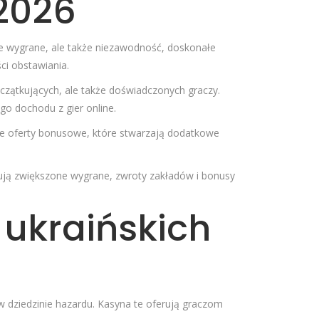
 2026
uże wygrane, ale także niezawodność, doskonałe
ci obstawiania.
czątkujących, ale także doświadczonych graczy.
go dochodu z gier online.
lne oferty bonusowe, które stwarzają dodatkowe
ują zwiększone wygrane, zwroty zakładów i bonusy
 ukraińskich
w dziedzinie hazardu. Kasyna te oferują graczom