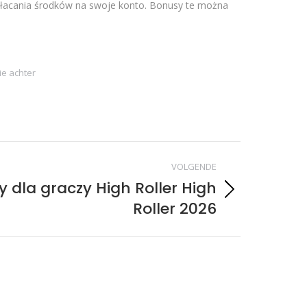
płacania środków na swoje konto. Bonusy te można
ie achter
VOLGENDE
y dla graczy High Roller High
Roller 2026