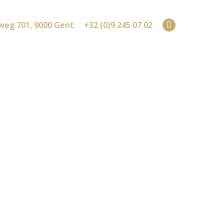
weg 701, 9000 Gent
+32 (0)9 245 07 02
Facebook
page
opens
in
new
window