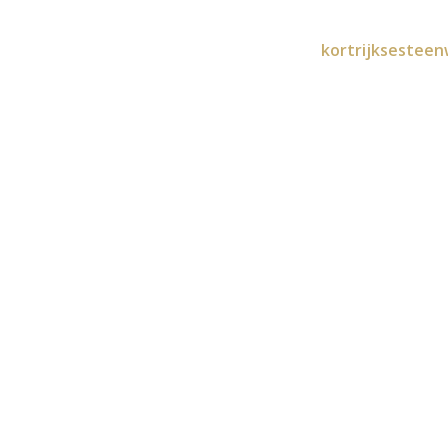
kortrijksesteen
HOME
MENU
CONTACT
des
03/04/2026
Laat een reactie achter