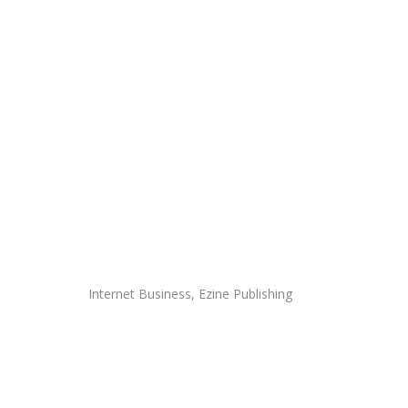
Internet Business, Ezine Publishing
Porn Videos With Lana Rhoa
Internet Business, Ezine Publishing
Door
Oriental