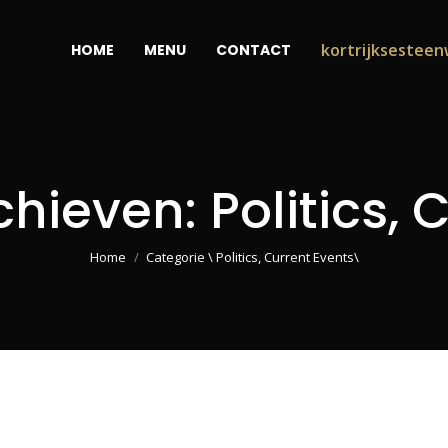
kortrijksesteen
HOME
MENU
CONTACT
chieven:
Politics,
Je bent hier:
Home
Categorie \ Politics, Current Events\