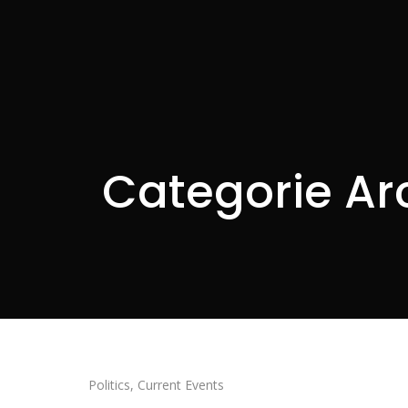
Categorie Ar
Politics, Current Events