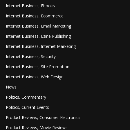
Internet Business, Ebooks
Internet Business, Ecommerce
Internet Business, Email Marketing
Internet Business, Ezine Publishing
Internet Business, Internet Marketing
Internet Business, Security
Internet Business, Site Promotion
Internet Business, Web Design
News
Politics, Commentary
Politics, Current Events
Product Reviews, Consumer Electronics
Product Reviews, Movie Reviews