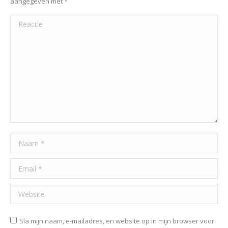
aangegeven met
*
Reactie
Naam *
Email *
Website
Sla mijn naam, e-mailadres, en website op in mijn browser voor