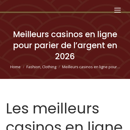
Meilleurs casinos en ligne
pour parier de l’argent en
2026
Je bent hier:
Home
Fashion, Clothing
Meilleurs casinos en ligne pour…
Les meilleurs
casinos en ligne