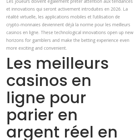
Les joueurs doivent également prêter attention aux tendances
et innovations qui seront activement introduites en 2026. La
réalité virtuelle, les applications mobiles et l’utilisation de
crypto-monnaies deviennent déjà la norme pour les meilleurs
casinos en ligne. These technological innovations open up new
horizons for gamblers and make the betting experience even
more exciting and convenient.
Les meilleurs
casinos en
ligne pour
parier en
argent réel en