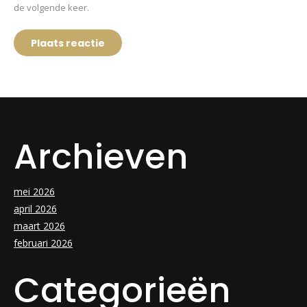
de volgende keer.
Plaats reactie
Archieven
mei 2026
april 2026
maart 2026
februari 2026
Categorieën