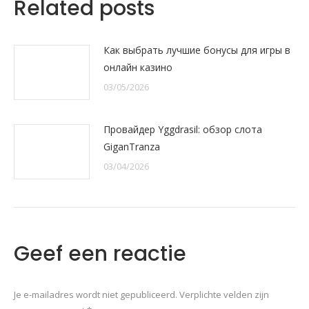
Related posts
Как выбрать лучшие бонусы для игры в
онлайн казино
03/05/2026
Провайдер Yggdrasil: обзор слота
GiganTranza
03/04/2026
Geef een reactie
Je e-mailadres wordt niet gepubliceerd. Verplichte velden zijn