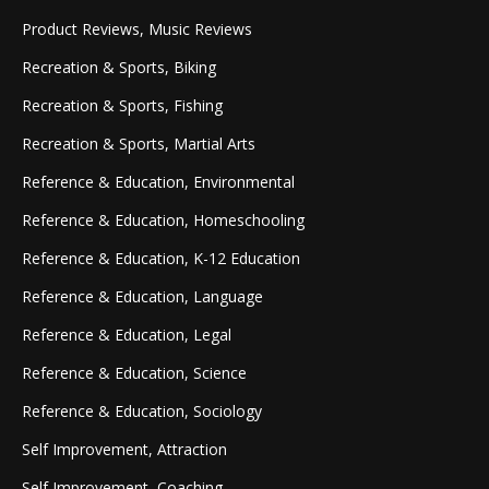
Product Reviews, Music Reviews
Recreation & Sports, Biking
Recreation & Sports, Fishing
Recreation & Sports, Martial Arts
Reference & Education, Environmental
Reference & Education, Homeschooling
Reference & Education, K-12 Education
Reference & Education, Language
Reference & Education, Legal
Reference & Education, Science
Reference & Education, Sociology
Self Improvement, Attraction
Self Improvement, Coaching