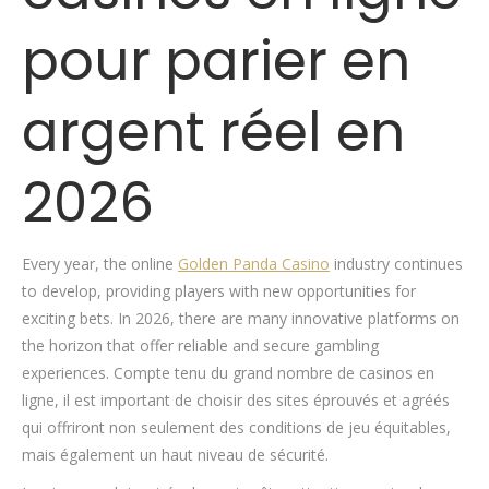
pour parier en
argent réel en
2026
Every year, the online
Golden Panda Casino
industry continues
to develop, providing players with new opportunities for
exciting bets. In 2026, there are many innovative platforms on
the horizon that offer reliable and secure gambling
experiences. Compte tenu du grand nombre de casinos en
ligne, il est important de choisir des sites éprouvés et agréés
qui offriront non seulement des conditions de jeu équitables,
mais également un haut niveau de sécurité.