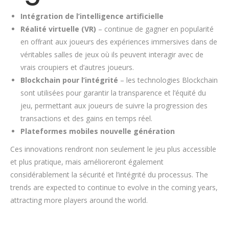
Intégration de l’intelligence artificielle
Réalité virtuelle (VR)
– continue de gagner en popularité
en offrant aux joueurs des expériences immersives dans de
véritables salles de jeux où ils peuvent interagir avec de
vrais croupiers et d’autres joueurs.
Blockchain pour l’intégrité
– les technologies Blockchain
sont utilisées pour garantir la transparence et l’équité du
jeu, permettant aux joueurs de suivre la progression des
transactions et des gains en temps réel.
Plateformes mobiles nouvelle génération
Ces innovations rendront non seulement le jeu plus accessible
et plus pratique, mais amélioreront également
considérablement la sécurité et l’intégrité du processus. The
trends are expected to continue to evolve in the coming years,
attracting more players around the world.