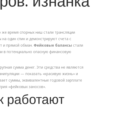
ров: изнанка
о же время спорных ниш стали трансляции
 на один спин и демонстрируют счета с
т и прямой обман.
Фейковые балансы
стали
рии в потенциально опасную финансовую
рупная сумма денег. Эти средства не являются
анипуляции — показать «красивую жизнь» и
ывает суммы, эквивалентные годовой зарплате
трия «фейковых заносов».
к работают