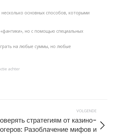
т несколько основных способов, которыми
 «фантики», но с помощью специальных
играть на любые суммы, но любые
ctie achter
VOLGENDE
оверять стратегиям от казино-
огеров: Разоблачение мифов и