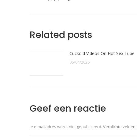
Related posts
Cuckold Videos On Hot Sex Tube
06/04/2026
Geef een reactie
Je e-mailadres wordt niet gepubliceerd. Verplichte velde