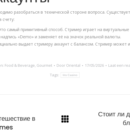
ходимо разобраться в технической стороне вопроса. Существуе
 счету:
то самый примитивный способ. Стример играет на виртуальные
 надпись «Demo» и заменяет её на значок реальной валюты.
циально выдает стримеру аккаунт с балансом. Стример может 
ën:
Food & Beverage, Gourmet
Door
Oriental
17/05/2026
Laat een rea
Tags:
Iris Casino
Стоит ли д
утешествие в
бл
Volgend
ames
bericht