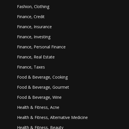
Fashion, Clothing
Finance, Credit
Finance, Insurance
Finance, Investing
Finance, Personal Finance
Finance, Real Estate
Finance, Taxes
Food & Beverage, Cooking
Food & Beverage, Gourmet
Food & Beverage, Wine
Health & Fitness, Acne
Health & Fitness, Alternative Medicine
Health & Fitness, Beauty