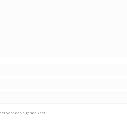
wser voor de volgende keer.