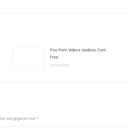
Pov Porn Videos Xvideos Com
Free
03/04/2026
n zijn aangegeven met
*