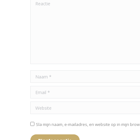
Reactie
Naam *
Email *
Website
Sla mijn naam, e-mailadres, en website op in mijn bro