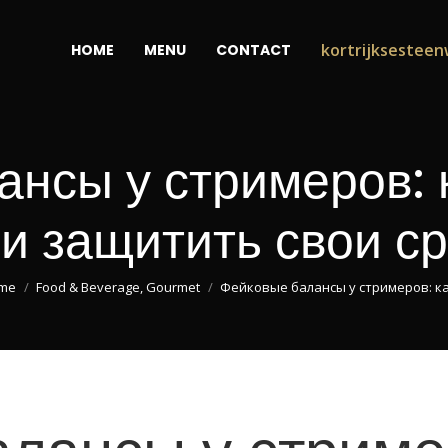
kortrijksesteen
HOME
MENU
CONTACT
нсы у стримеров: 
и защитить свои с
bent hier:
me
Food & Beverage, Gourmet
Фейковые балансы у стримеров: к