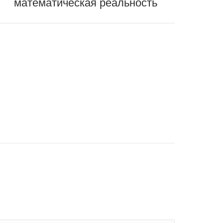
математическая реальность