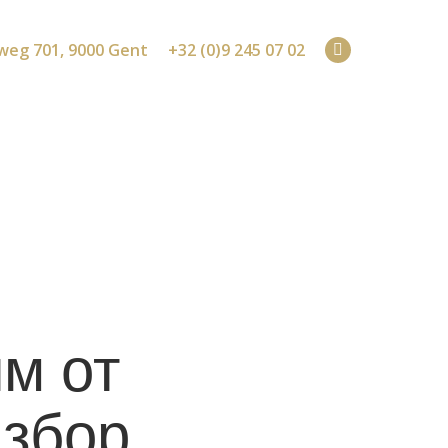
weg 701, 9000 Gent
+32 (0)9 245 07 02
Facebook
page
opens
in
new
window
ям от
азбор