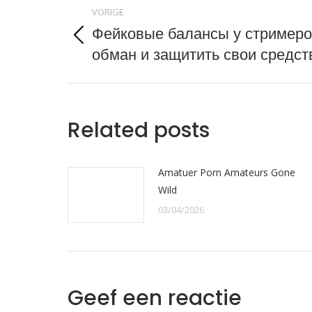
Bericht
VORIGE
navigatie
Фейковые балансы у стримеров
Vorig
обман и защитить свои средст
bericht
Related posts
Amatuer Porn Amateurs Gone
Wild
03/04/2026
Geef een reactie