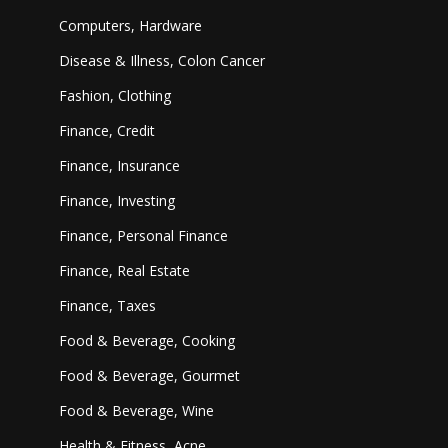
Computers, Hardware
Disease & Illness, Colon Cancer
Fashion, Clothing
Finance, Credit
Finance, Insurance
Finance, Investing
Finance, Personal Finance
Finance, Real Estate
Finance, Taxes
Food & Beverage, Cooking
Food & Beverage, Gourmet
Food & Beverage, Wine
Health & Fitness, Acne