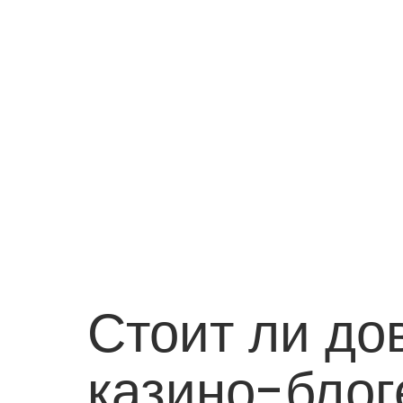
Стоит ли до
казино-блог