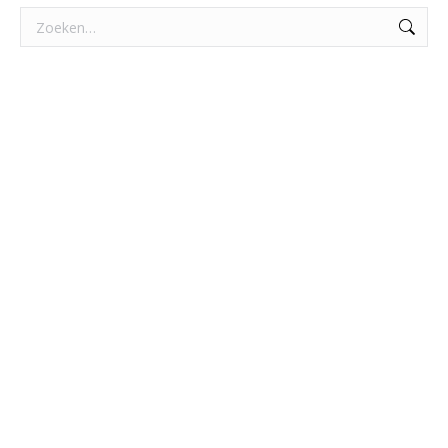
Zoeken: