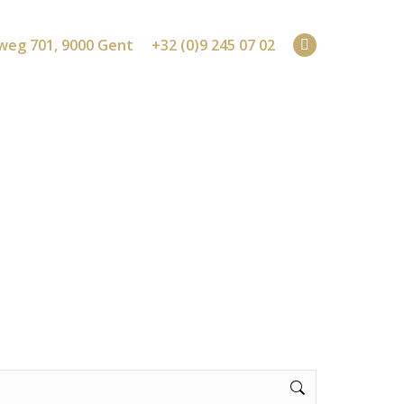
weg 701, 9000 Gent
+32 (0)9 245 07 02
Facebook
page
opens
in
new
window