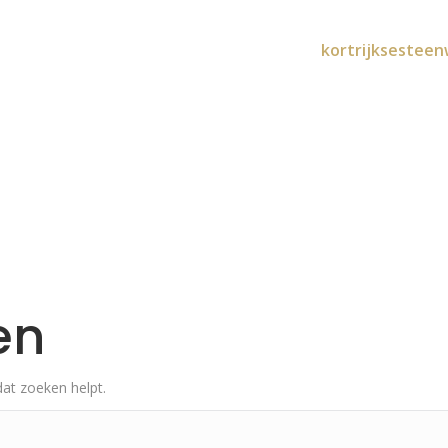
kortrijksesteen
HOME
MENU
CONTACT
en
dat zoeken helpt.